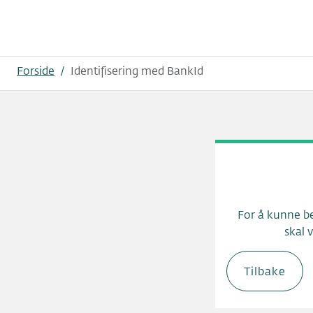
Hopp til innhold
Forside
/
Identifisering med BankId
For å kunne be
skal 
Tilbake