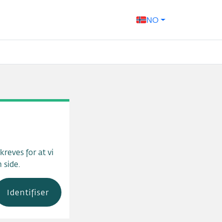
NO
reves for at vi
 side.
Identifiser