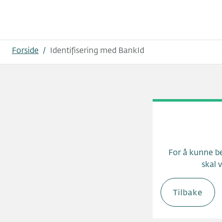
Hopp til innhold
Forside
/
Identifisering med BankId
For å kunne be
skal 
Tilbake