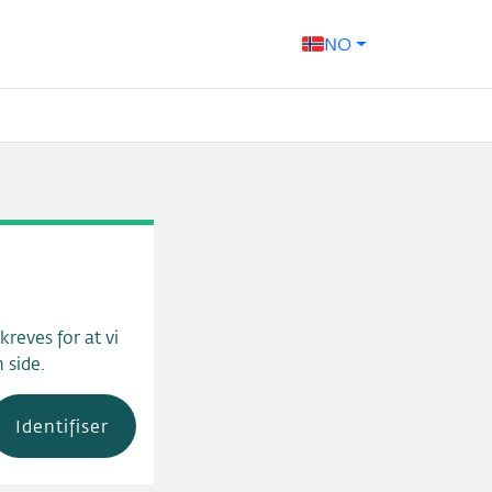
NO
reves for at vi
 side.
Identifiser